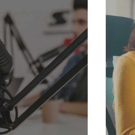
02
Contenidos
digitales
Creamos contenidos que conectan,
posicionan y dan vida a tu marca en
canales digitales.
Más información