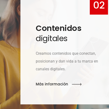
Eventos d
con propó
Impulsamos conexiones
entre tu empresa y per
medios tradicionales y 
Más información