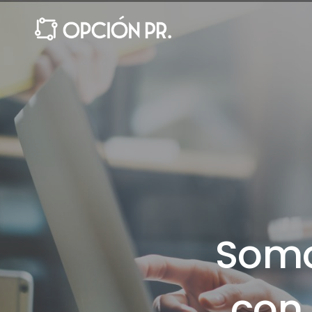
Con
con 