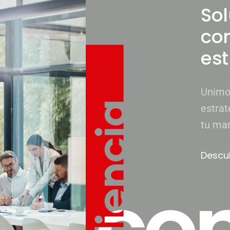
Sol
co
est
Unimos
estrat
tu mar
Descu
co