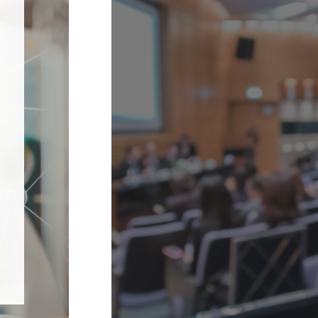
03
e PR
sito
 estratégicas
iodistas de
digitales.