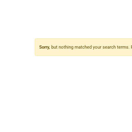
Sorry,
but nothing matched your search terms. P