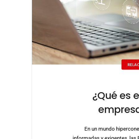
RELA
¿Qué es el
empresa
En un mundo hipercone
informadas y exigentes, las