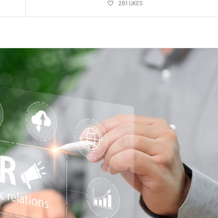
281
LIKES